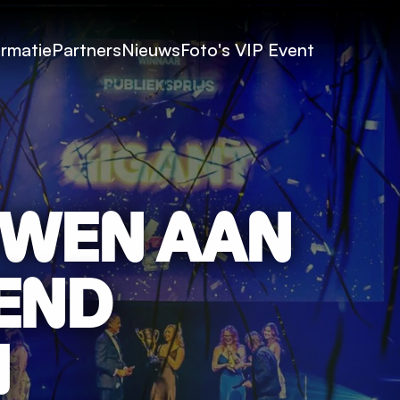
ormatie
Partners
Nieuws
Foto's
VIP Event
WEN AAN 
ND 
N