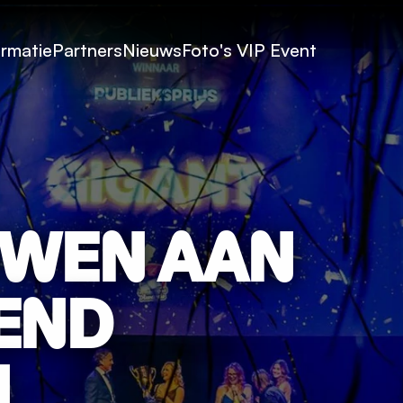
ormatie
Partners
Nieuws
Foto's
VIP Event
WEN AAN 
ND 
N